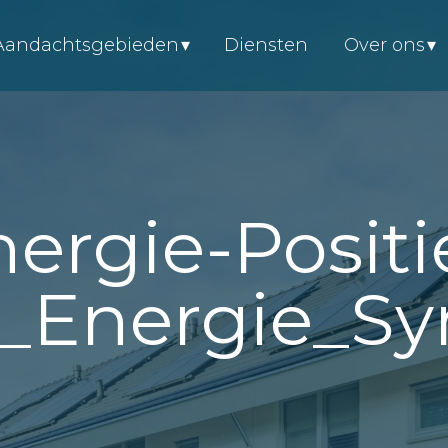
Aandachtsgebieden
Diensten
Over ons
ergie-Positi
_Energie_Sy