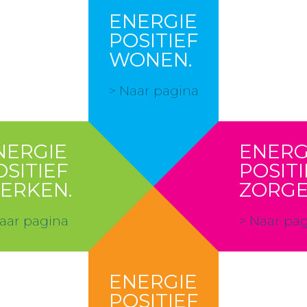
ENERGIE
POSITIEF
WONEN.
> Naar pagina
NERGIE
ENERG
OSITIEF
POSITI
ERKEN.
ZORGE
aar pagina
> Naar pa
ENERGIE
POSITIEF