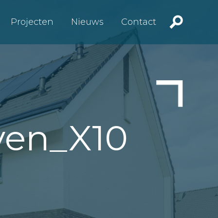
Projecten
Nieuws
Contact
even_X10