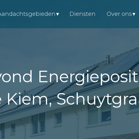
Aandachtsgebieden
Diensten
Over ons
vond Energieposit
e Kiem, Schuytgr