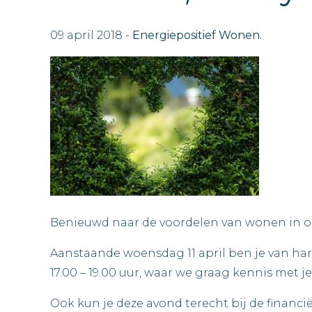
09 april 2018 -
Energiepositief Wonen.
Benieuwd naar de voordelen van wonen in 
Aanstaande woensdag 11 april ben je van har
17.00 – 19.00 uur, waar we graag kennis met j
‪Ook kun je deze avond terecht bij de financi