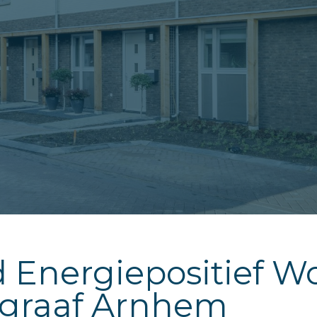
 Energiepositief W
tgraaf Arnhem