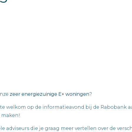
onze
zeer energiezuinige E+ woningen
?
te welkom op de informatieavond ‪bij de Rabobank aan
e maken!‬
ële adviseurs die je graag meer vertellen over de ver